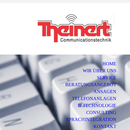
HOME
WIR ÜBER UNS
SERVICE
BERATUNGSANGEBOT
ANSAGEN
TELEFONANLAGEN
IP TECHNOLOGIE
CONSULTING
SPRACHINTEGRATION
KONTAKT